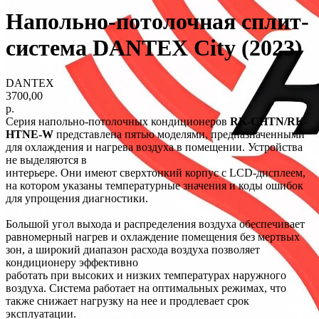
Напольно-потолочная сплит-
система DANTEX City (2023)
DANTEX
3700,00
р.
Серия напольно-потолочных кондиционеров
RK-CHTN/RK-
HTNE-W
представлена пятью моделями, предназначенными
для охлаждения и нагрева воздуха в помещении. Устройства
не выделяются в
интерьере. Они имеют сверхтонкий корпус с LCD-дисплеем,
на котором указаны температурные значения и коды ошибок
для упрощения диагностики.
Большой угол выхода и распределения воздуха обеспечивает
равномерный нагрев и охлаждение помещения без мертвых
зон, а широкий диапазон расхода воздуха позволяет
кондиционеру эффективно
работать при высоких и низких температурах наружного
воздуха. Система работает на оптимальных режимах, что
также снижает нагрузку на нее и продлевает срок
эксплуатации.