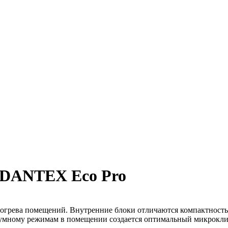
) DANTEX Eco Pro
богрева помещений. Внутренние блоки отличаются компактност
шумному режимам в помещении создается оптимальный микроклим